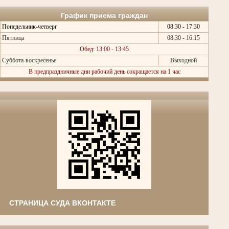
График приема граждан
Понедельник-четверг
08:30 - 17:30
Пятница
08:30 - 16:15
Обед: 13:00 - 13:45
Суббота-воскресенье
Выходной
В предпраздничные дни рабочий день сокращается на 1 час
СТРАНИЦА СУДА ВКОНТАКТЕ