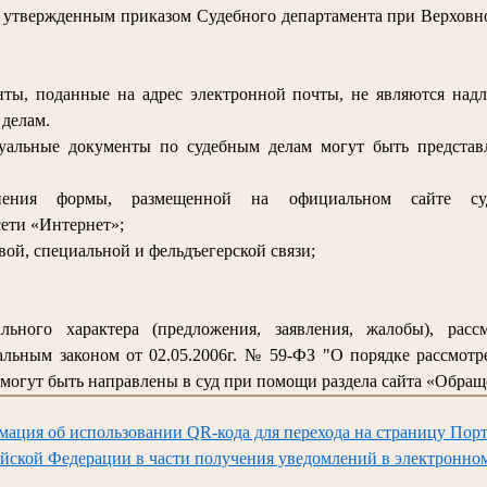
, утвержденным приказом Судебного департамента при Верховно
ты, поданные на адрес электронной почты, не являются над
делам.
суальные документы по судебным делам могут быть предста
лнения формы, размещенной на официальном сайте су
ети «Интернет»;
вой, специальной и фельдъегерской связи;
льного характера (предложения, заявления, жалобы), расс
льным законом от 02.05.2006г. № 59-ФЗ "О порядке рассмот
могут быть направлены в суд при помощи раздела сайта «Обращ
мация об использовании QR-кода для перехода на страницу Порт
йской Федерации в части получения уведомлений в электронно