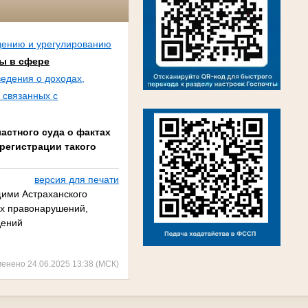
дению и урегулированию
ы в сфере
едения о доходах,
 связанных с
стного суда о фактах
регистрации такого
версия для печати
ими Астраханского
ых правонарушений,
дений
менено 24.06.2025 13:38 (МСК)