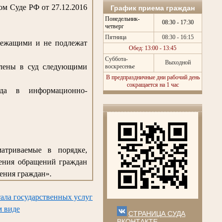
м Суде РФ от 27.12.2016
График приема граждан
Понедельник-
08:30 - 17:30
четверг
Пятница
08:30 - 16:15
лежащими и не подлежат
Обед: 13:00 - 13:45
Суббота-
Выходной
влены в суд следующими
воскресенье
В предпраздничные дни рабочий день
сокращается на 1 час
да в информационно-
матриваемые в порядке,
рения обращений граждан
ения граждан».
ала государственных услуг
м виде
СТРАНИЦА СУДА
ВКОНТАКТЕ