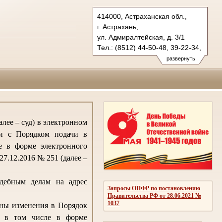
414000, Астраханская обл.,
г. Астрахань,
ул. Адмиралтейская, д. 3/1
Тел.: (8512) 44-50-48, 39-22-34,
39-53-07
развернуть
oblsud.ast@sudrf.ru
лее – суд) в электронном
ии с Порядком подачи в
е в форме электронного
7.12.2016 № 251 (далее –
удебным делам на адрес
Запросы ОПФР по постановлению
Правительства РФ от 28.06.2021 №
1037
ены изменения в Порядок
, в том числе в форме