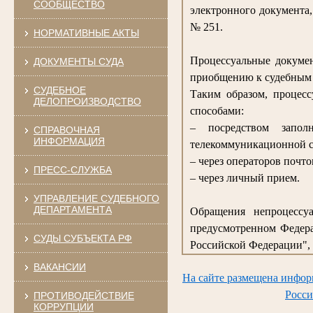
СООБЩЕСТВО
электронного документа
№ 251.
НОРМАТИВНЫЕ АКТЫ
Процессуальные докумен
ДОКУМЕНТЫ СУДА
приобщению к судебным 
СУДЕБНОЕ
Таким образом, процес
ДЕЛОПРОИЗВОДСТВО
способами:
– посредством запо
СПРАВОЧНАЯ
ИНФОРМАЦИЯ
телекоммуникационной с
– через операторов почто
ПРЕСС-СЛУЖБА
– через личный прием.
УПРАВЛЕНИЕ СУДЕБНОГО
ДЕПАРТАМЕНТА
Обращения непроцессуа
предусмотренном Федера
СУДЫ СУБЪЕКТА РФ
Российской Федерации", 
ВАКАНСИИ
На сайте размещена инфор
Росси
ПРОТИВОДЕЙСТВИЕ
КОРРУПЦИИ