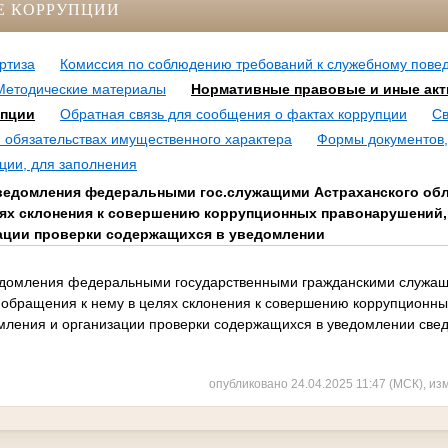
Е КОРРУПЦИИ
ртиза
Комиссия по соблюдению требований к служебному пове
Методические материалы
Нормативные правовые и иные акт
упции
Обратная связь для сообщения о фактах коррупции
Св
и обязательствах имущественного характера
Формы документов,
ции, для заполнения
ведомления федеральными гос.служащими Астраханского обла
лях склонения к совершению коррупционных правонарушений,
ации проверки содержащихся в уведомлении
едомления федеральными государственными гражданскими служащ
х обращения к нему в целях склонения к совершению коррупционн
омления и организации проверки содержащихся в уведомлении све
опубликовано 24.04.2025 11:47 (МСК), из