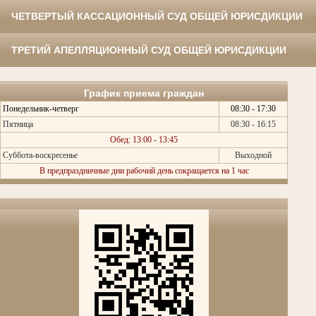
ЧЕТВЕРТЫЙ КАССАЦИОННЫЙ СУД ОБЩЕЙ ЮРИСДИКЦИИ
ТРЕТИЙ АПЕЛЛЯЦИОННЫЙ СУД ОБЩЕЙ ЮРИСДИКЦИИ
График приема граждан
Понедельник-четверг
08:30 - 17:30
Пятница
08:30 - 16:15
Обед: 13:00 - 13:45
Суббота-воскресенье
Выходной
В предпраздничные дни рабочий день сокращается на 1 час