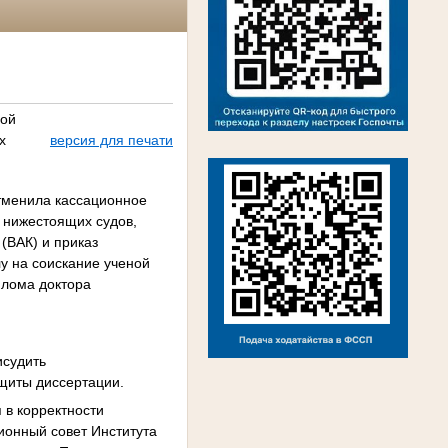
ной
х
версия для печати
тменила кассационное
 нижестоящих судов,
(ВАК) и приказ
у на соискание ученой
иплома доктора
исудить
ащиты диссертации.
 в корректности
ионный совет Института