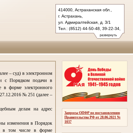
414000, Астраханская обл.,
г. Астрахань,
ул. Адмиралтейская, д. 3/1
Тел.: (8512) 44-50-48, 39-22-34,
39-53-07
развернуть
oblsud.ast@sudrf.ru
лее – суд) в электронном
ии с Порядком подачи в
е в форме электронного
7.12.2016 № 251 (далее –
удебным делам на адрес
Запросы ОПФР по постановлению
Правительства РФ от 28.06.2021 №
1037
ены изменения в Порядок
, в том числе в форме