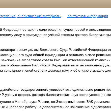
ступления, аналитические материалы
Контактная информация
й Федерации оставил в силе решения судов первой и апелляцион
тивному делу о присуждении учёной степени доктора биологически
дминистративным делам Верховного Суда Российской Федерации о
кассационного суда общей юрисдикции и оставила в силе решения
заключение экспертного совета Высшей аттестационной комиссии 
сшего образования Российской Федерации по аттестационному дел
на соискание ученой степени доктора наук и об отказе в выдаче д
дыгейского государственного университета единогласно решил пр
 Р. учёную степень доктора биологических наук после успешной з
тупило в Минобрнауки России, но Экспертный совет ВАК усомнился
ых и направил работу на дополнительное заключение в диссертац