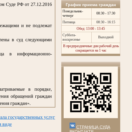
м Суде РФ от 27.12.2016
График приема граждан
Понедельник-
08:30 - 17:30
четверг
Пятница
08:30 - 16:15
лежащими и не подлежат
Обед: 13:00 - 13:45
Суббота-
Выходной
влены в суд следующими
воскресенье
В предпраздничные дни рабочий день
сокращается на 1 час
да в информационно-
матриваемые в порядке,
рения обращений граждан
ения граждан».
ала государственных услуг
м виде
СТРАНИЦА СУДА
ВКОНТАКТЕ