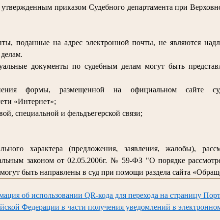
, утвержденным приказом Судебного департамента при Верховно
ты, поданные на адрес электронной почты, не являются над
делам.
суальные документы по судебным делам могут быть предста
лнения формы, размещенной на официальном сайте су
ети «Интернет»;
вой, специальной и фельдъегерской связи;
льного характера (предложения, заявления, жалобы), расс
льным законом от 02.05.2006г. № 59-ФЗ "О порядке рассмот
могут быть направлены в суд при помощи раздела сайта «Обращ
мация об использовании QR-кода для перехода на страницу Порт
йской Федерации в части получения уведомлений в электронно