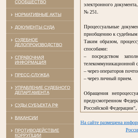
СООБЩЕСТВО
электронного документа
№ 251.
НОРМАТИВНЫЕ АКТЫ
Процессуальные докумен
ДОКУМЕНТЫ СУДА
приобщению к судебным 
СУДЕБНОЕ
Таким образом, процес
ДЕЛОПРОИЗВОДСТВО
способами:
– посредством запо
СПРАВОЧНАЯ
ИНФОРМАЦИЯ
телекоммуникационной с
– через операторов почто
ПРЕСС-СЛУЖБА
– через личный прием.
УПРАВЛЕНИЕ СУДЕБНОГО
ДЕПАРТАМЕНТА
Обращения непроцессуа
предусмотренном Федера
СУДЫ СУБЪЕКТА РФ
Российской Федерации", 
ВАКАНСИИ
На сайте размещена инфор
Росси
ПРОТИВОДЕЙСТВИЕ
КОРРУПЦИИ