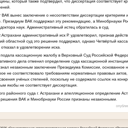
ины, который также подтвердил, что диссертация соответствует 
пеней.
 ВАК вынес заключение о несоответствии диссертации критериям 
. Президиум ВАК поддержал эту рекомендацию, а Минобрнауки Рос
 доктора наук. Административный истец обратилась в суд.
г.Астрахани административный иск Р. удовлетворил, признав дейст
ий областной суд это решение поддержал, однако Четвёртый касс
 отказал в удовлетворении иска.
подала кассационную жалобу в Верховный Суд Российской Федера
тивного дела отменил определение суда кассационной инстанции, 
изнал незаконным заключение Президиума Комиссии, основанное 
орое не соответствовало требованиям нормативных правовых актов
своения учёных степеней, поскольку не содержало ссылок на конк
рым якобы не соответствует диссертация.
ого районного суда г. Астрахани и апелляционное определение Аст
— решения ВАК и Минобрнауки России признаны незаконными.
опубли
-2026
«Государственная автоматизированная система Российской Федерации «Правос