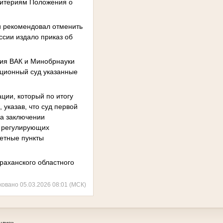
критериям Положения о
и рекомендовал отменить
сии издало приказ об
вия ВАК и Минобрнауки
ационный суд указанные
ции, который по итогу
указав, что суд первой
на заключении
, регулирующих
ретные пункты
раханского областного
ковано 05.03.2026 08:01 (МСК)
удие»