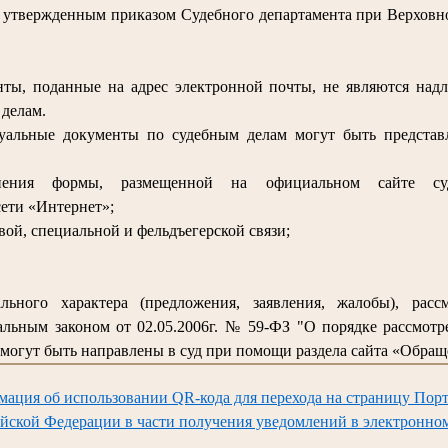
, утвержденным приказом Судебного департамента при Верховно
ты, поданные на адрес электронной почты, не являются над
делам.
суальные документы по судебным делам могут быть предста
лнения формы, размещенной на официальном сайте су
ети «Интернет»;
вой, специальной и фельдъегерской связи;
льного характера (предложения, заявления, жалобы), расс
льным законом от 02.05.2006г. № 59-ФЗ "О порядке рассмот
могут быть направлены в суд при помощи раздела сайта «Обращ
мация об использовании QR-кода для перехода на страницу Порт
йской Федерации в части получения уведомлений в электронно