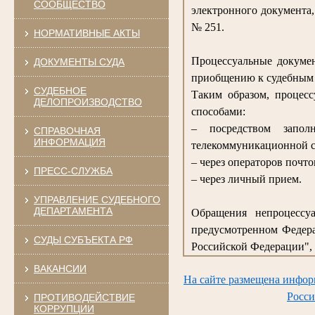
СООБЩЕСТВО
электронного документа
№ 251.
НОРМАТИВНЫЕ АКТЫ
Процессуальные докумен
ДОКУМЕНТЫ СУДА
приобщению к судебным 
СУДЕБНОЕ
Таким образом, процес
ДЕЛОПРОИЗВОДСТВО
способами:
– посредством запо
СПРАВОЧНАЯ
ИНФОРМАЦИЯ
телекоммуникационной с
– через операторов почто
ПРЕСС-СЛУЖБА
– через личный прием.
УПРАВЛЕНИЕ СУДЕБНОГО
ДЕПАРТАМЕНТА
Обращения непроцессуа
предусмотренном Федера
СУДЫ СУБЪЕКТА РФ
Российской Федерации", 
ВАКАНСИИ
На сайте размещена инфор
Росси
ПРОТИВОДЕЙСТВИЕ
КОРРУПЦИИ