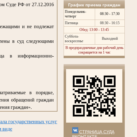
м Суде РФ от 27.12.2016
График приема граждан
Понедельник-
08:30 - 17:30
четверг
Пятница
08:30 - 16:15
лежащими и не подлежат
Обед: 13:00 - 13:45
Суббота-
Выходной
влены в суд следующими
воскресенье
В предпраздничные дни рабочий день
сокращается на 1 час
да в информационно-
матриваемые в порядке,
рения обращений граждан
ения граждан».
ала государственных услуг
м виде
СТРАНИЦА СУДА
ВКОНТАКТЕ