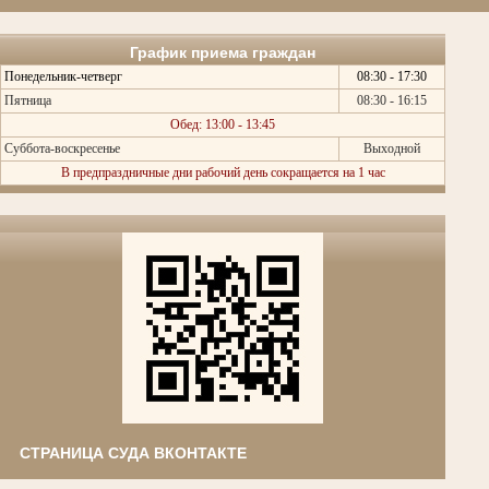
График приема граждан
Понедельник-четверг
08:30 - 17:30
Пятница
08:30 - 16:15
Обед: 13:00 - 13:45
Суббота-воскресенье
Выходной
В предпраздничные дни рабочий день сокращается на 1 час
СТРАНИЦА СУДА ВКОНТАКТЕ