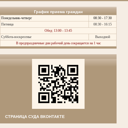
График приема граждан
Понедельник-четверг
08:30 - 17:30
Пятница
08:30 - 16:15
Обед: 13:00 - 13:45
Суббота-воскресенье
Выходной
В предпраздничные дни рабочий день сокращается на 1 час
СТРАНИЦА СУДА ВКОНТАКТЕ