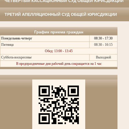
ЧЕТВЕРТЫЙ КАССАЦИОННЫЙ СУД ОБЩЕЙ ЮРИСДИКЦИИ
ТРЕТИЙ АПЕЛЛЯЦИОННЫЙ СУД ОБЩЕЙ ЮРИСДИКЦИИ
График приема граждан
Понедельник-четверг
08:30 - 17:30
Пятница
08:30 - 16:15
Обед: 13:00 - 13:45
Суббота-воскресенье
Выходной
В предпраздничные дни рабочий день сокращается на 1 час