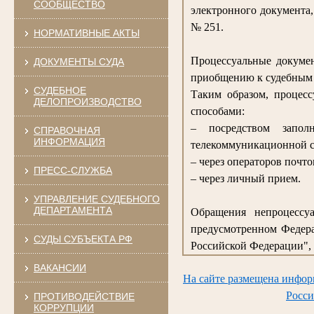
СООБЩЕСТВО
электронного документа
№ 251.
НОРМАТИВНЫЕ АКТЫ
Процессуальные докумен
ДОКУМЕНТЫ СУДА
приобщению к судебным 
СУДЕБНОЕ
Таким образом, процес
ДЕЛОПРОИЗВОДСТВО
способами:
– посредством запо
СПРАВОЧНАЯ
ИНФОРМАЦИЯ
телекоммуникационной с
– через операторов почто
ПРЕСС-СЛУЖБА
– через личный прием.
УПРАВЛЕНИЕ СУДЕБНОГО
ДЕПАРТАМЕНТА
Обращения непроцессуа
предусмотренном Федера
СУДЫ СУБЪЕКТА РФ
Российской Федерации", 
ВАКАНСИИ
На сайте размещена инфор
Росси
ПРОТИВОДЕЙСТВИЕ
КОРРУПЦИИ