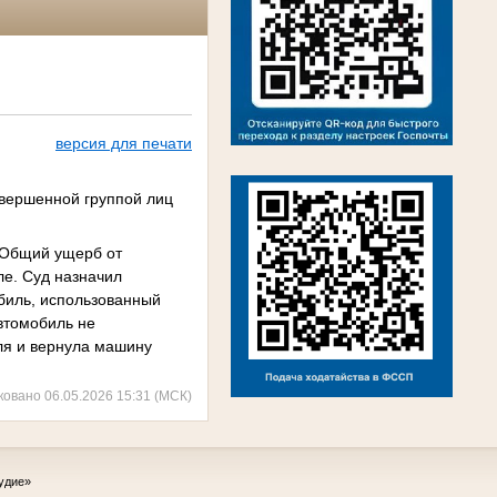
версия для печати
совершенной группой лиц
. Общий ущерб от
ле. Суд назначил
биль, использованный
втомобиль не
ля и вернула машину
ковано 06.05.2026 15:31 (МСК)
удие»