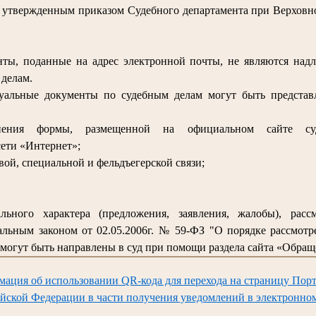
, утвержденным приказом Судебного департамента при Верховно
ты, поданные на адрес электронной почты, не являются над
делам.
суальные документы по судебным делам могут быть предста
лнения формы, размещенной на официальном сайте су
ети «Интернет»;
вой, специальной и фельдъегерской связи;
льного характера (предложения, заявления, жалобы), расс
льным законом от 02.05.2006г. № 59-ФЗ "О порядке рассмот
могут быть направлены в суд при помощи раздела сайта «Обращ
мация об использовании QR-кода для перехода на страницу Порт
йской Федерации в части получения уведомлений в электронно