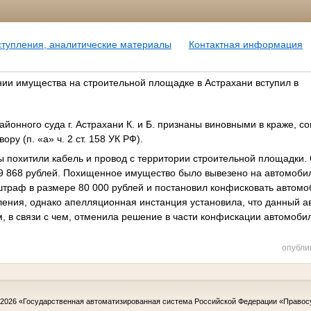
ступления, аналитические материалы
Контактная информация
нии имущества на строительной площадке в Астрахани вступил в
айонного суда г. Астрахани К. и Б. признаны виновными в краже, 
ру (п. «а» ч. 2 ст. 158 УК РФ).
ы похитили кабель и провод с территории строительной площадки
9 868 рублей. Похищенное имущество было вывезено на автомоби
траф в размере 80 000 рублей и постановил конфисковать автомо
ения, однако апелляционная инстанция установила, что данный а
 в связи с чем, отменила решение в части конфискации автомоби
опубли
-2026
«Государственная автоматизированная система Российской Федерации «Правос