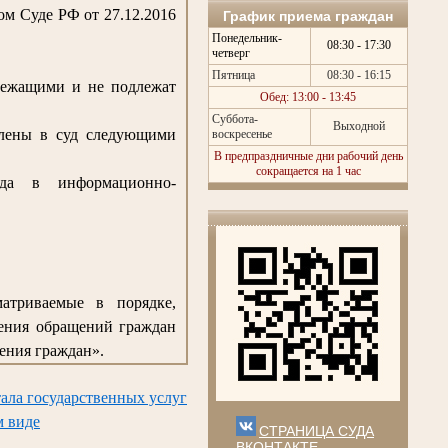
м Суде РФ от 27.12.2016
График приема граждан
Понедельник-
08:30 - 17:30
четверг
Пятница
08:30 - 16:15
лежащими и не подлежат
Обед: 13:00 - 13:45
Суббота-
Выходной
влены в суд следующими
воскресенье
В предпраздничные дни рабочий день
сокращается на 1 час
да в информационно-
матриваемые в порядке,
рения обращений граждан
ения граждан».
ала государственных услуг
м виде
СТРАНИЦА СУДА
ВКОНТАКТЕ