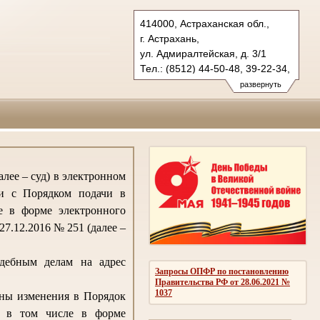
414000, Астраханская обл.,
г. Астрахань,
ул. Адмиралтейская, д. 3/1
Тел.: (8512) 44-50-48, 39-22-34,
39-53-07
развернуть
oblsud.ast@sudrf.ru
лее – суд) в электронном
ии с Порядком подачи в
е в форме электронного
7.12.2016 № 251 (далее –
удебным делам на адрес
Запросы ОПФР по постановлению
Правительства РФ от 28.06.2021 №
1037
ены изменения в Порядок
, в том числе в форме