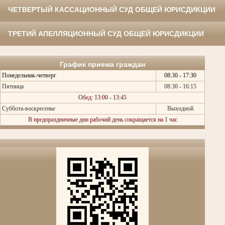
ЧЕТВЕРТЫЙ КАССАЦИОННЫЙ СУД ОБЩЕЙ ЮРИСДИКЦИИ
ТРЕТИЙ АПЕЛЛЯЦИОННЫЙ СУД ОБЩЕЙ ЮРИСДИКЦИИ
График приема граждан
Понедельник-четверг
08:30 - 17:30
Пятница
08:30 - 16:15
Обед: 13:00 - 13:45
Суббота-воскресенье
Выходной
В предпраздничные дни рабочий день сокращается на 1 час