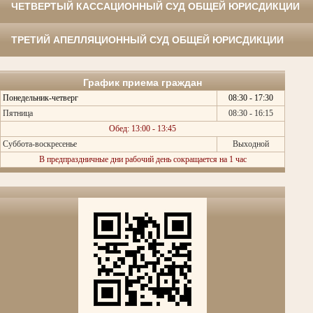
ЧЕТВЕРТЫЙ КАССАЦИОННЫЙ СУД ОБЩЕЙ ЮРИСДИКЦИИ
ТРЕТИЙ АПЕЛЛЯЦИОННЫЙ СУД ОБЩЕЙ ЮРИСДИКЦИИ
График приема граждан
Понедельник-четверг
08:30 - 17:30
Пятница
08:30 - 16:15
Обед: 13:00 - 13:45
Суббота-воскресенье
Выходной
В предпраздничные дни рабочий день сокращается на 1 час