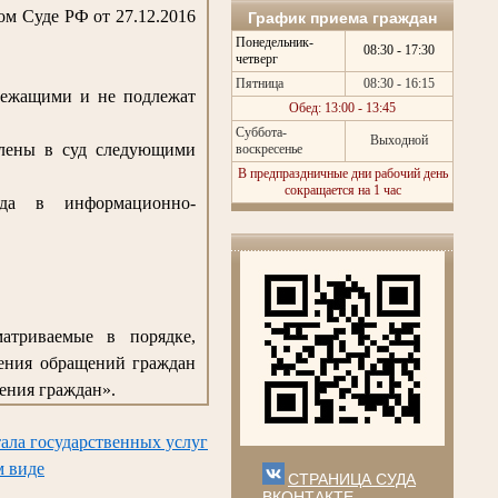
м Суде РФ от 27.12.2016
График приема граждан
Понедельник-
08:30 - 17:30
четверг
Пятница
08:30 - 16:15
лежащими и не подлежат
Обед: 13:00 - 13:45
Суббота-
Выходной
влены в суд следующими
воскресенье
В предпраздничные дни рабочий день
сокращается на 1 час
да в информационно-
матриваемые в порядке,
рения обращений граждан
ения граждан».
ала государственных услуг
м виде
СТРАНИЦА СУДА
ВКОНТАКТЕ