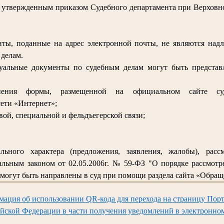
, утвержденным приказом Судебного департамента при Верховно
ты, поданные на адрес электронной почты, не являются над
делам.
суальные документы по судебным делам могут быть предста
лнения формы, размещенной на официальном сайте су
ети «Интернет»;
вой, специальной и фельдъегерской связи;
льного характера (предложения, заявления, жалобы), расс
льным законом от 02.05.2006г. № 59-ФЗ "О порядке рассмот
могут быть направлены в суд при помощи раздела сайта «Обращ
мация об использовании QR-кода для перехода на страницу Порт
йской Федерации в части получения уведомлений в электронно