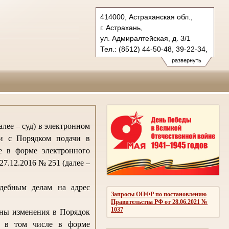
414000, Астраханская обл.,
г. Астрахань,
ул. Адмиралтейская, д. 3/1
Тел.: (8512) 44-50-48, 39-22-34,
39-53-07
развернуть
oblsud.ast@sudrf.ru
лее – суд) в электронном
ии с Порядком подачи в
е в форме электронного
7.12.2016 № 251 (далее –
удебным делам на адрес
Запросы ОПФР по постановлению
Правительства РФ от 28.06.2021 №
1037
ены изменения в Порядок
, в том числе в форме