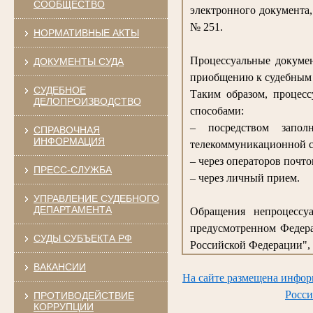
СООБЩЕСТВО
электронного документа
№ 251.
НОРМАТИВНЫЕ АКТЫ
Процессуальные докумен
ДОКУМЕНТЫ СУДА
приобщению к судебным 
СУДЕБНОЕ
Таким образом, процес
ДЕЛОПРОИЗВОДСТВО
способами:
– посредством запо
СПРАВОЧНАЯ
ИНФОРМАЦИЯ
телекоммуникационной с
– через операторов почто
ПРЕСС-СЛУЖБА
– через личный прием.
УПРАВЛЕНИЕ СУДЕБНОГО
ДЕПАРТАМЕНТА
Обращения непроцессуа
предусмотренном Федера
СУДЫ СУБЪЕКТА РФ
Российской Федерации", 
ВАКАНСИИ
На сайте размещена инфор
Росси
ПРОТИВОДЕЙСТВИЕ
КОРРУПЦИИ