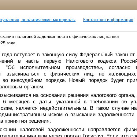
ступления, аналитические материалы
Контактная информация
скания налоговой задолженности с физических лиц начнет
025 года
 года вступает в законную силу Федеральный закон от
нений в часть первую Налогового кодекса Росси
 "Об исполнительном производстве», согласно к
ет взыскиваться с физических лиц, не являющих
 во внесудебном порядке. Новый порядок будет при
налоговым органом.
зыскивается на основании решения налогового органа,
 6 месяцев с даты, указанной в требовании об уп
позже, является недействительным. В таком случае на
 административным иском о взыскании задолженности 
ка принятия решения.
скании налоговой задолженности направляется физи
гоплательщика или через портал Госуслуг. Если это сд