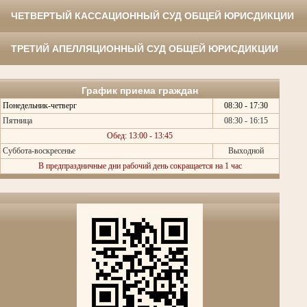
ЧЕТВЕРТЫЙ КАССАЦИОННЫЙ СУД ОБЩЕЙ ЮРИСДИКЦИИ
ТРЕТИЙ АПЕЛЛЯЦИОННЫЙ СУД ОБЩЕЙ ЮРИСДИКЦИИ
График приема граждан
Понедельник-четверг
08:30 - 17:30
Пятница
08:30 - 16:15
Обед: 13:00 - 13:45
Суббота-воскресенье
Выходной
В предпраздничные дни рабочий день сокращается на 1 час