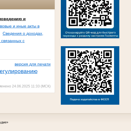
поведению и
вовые и иные акты в
Сведения о доходах,
 связанных с
версия для печати
регулированию
менено 24.06.2025 11:33 (МСК)
удие»