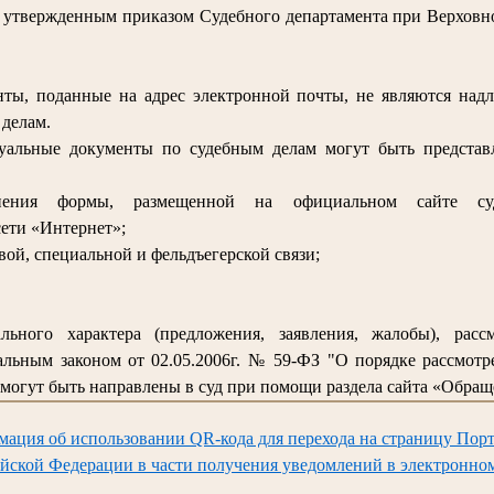
, утвержденным приказом Судебного департамента при Верховно
ты, поданные на адрес электронной почты, не являются над
делам.
суальные документы по судебным делам могут быть предста
лнения формы, размещенной на официальном сайте су
ети «Интернет»;
вой, специальной и фельдъегерской связи;
льного характера (предложения, заявления, жалобы), расс
льным законом от 02.05.2006г. № 59-ФЗ "О порядке рассмот
могут быть направлены в суд при помощи раздела сайта «Обращ
мация об использовании QR-кода для перехода на страницу Порт
йской Федерации в части получения уведомлений в электронно