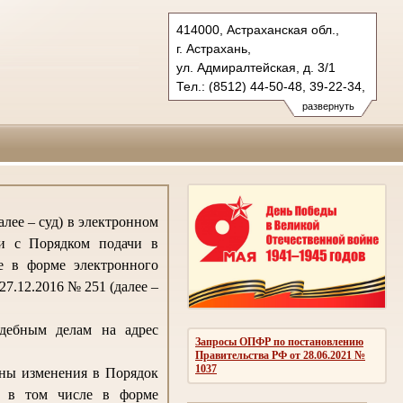
414000, Астраханская обл.,
г. Астрахань,
ул. Адмиралтейская, д. 3/1
Тел.: (8512) 44-50-48, 39-22-34,
39-53-07
развернуть
oblsud.ast@sudrf.ru
лее – суд) в электронном
ии с Порядком подачи в
е в форме электронного
7.12.2016 № 251 (далее –
удебным делам на адрес
Запросы ОПФР по постановлению
Правительства РФ от 28.06.2021 №
1037
ены изменения в Порядок
, в том числе в форме