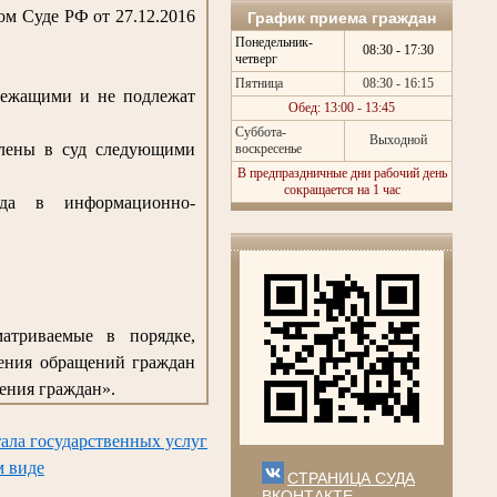
м Суде РФ от 27.12.2016
График приема граждан
Понедельник-
08:30 - 17:30
четверг
Пятница
08:30 - 16:15
лежащими и не подлежат
Обед: 13:00 - 13:45
Суббота-
Выходной
влены в суд следующими
воскресенье
В предпраздничные дни рабочий день
сокращается на 1 час
да в информационно-
матриваемые в порядке,
рения обращений граждан
ения граждан».
ала государственных услуг
м виде
СТРАНИЦА СУДА
ВКОНТАКТЕ