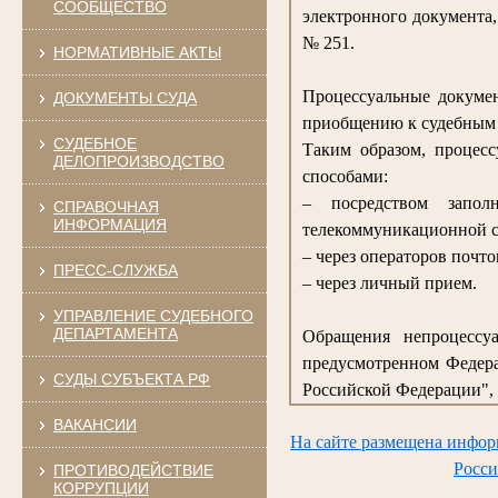
СООБЩЕСТВО
электронного документа
№ 251.
НОРМАТИВНЫЕ АКТЫ
Процессуальные докумен
ДОКУМЕНТЫ СУДА
приобщению к судебным 
СУДЕБНОЕ
Таким образом, процес
ДЕЛОПРОИЗВОДСТВО
способами:
– посредством запо
СПРАВОЧНАЯ
ИНФОРМАЦИЯ
телекоммуникационной с
– через операторов почто
ПРЕСС-СЛУЖБА
– через личный прием.
УПРАВЛЕНИЕ СУДЕБНОГО
ДЕПАРТАМЕНТА
Обращения непроцессуа
предусмотренном Федера
СУДЫ СУБЪЕКТА РФ
Российской Федерации", 
ВАКАНСИИ
На сайте размещена инфор
Росси
ПРОТИВОДЕЙСТВИЕ
КОРРУПЦИИ