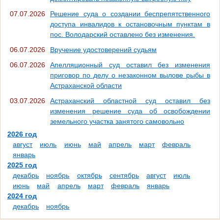
07.07.2026
Решение суда о создании беспрепятственного
доступа инвалидов к остановочным пунктам в
пос. Володарский оставлено без изменения.
06.07.2026
Вручение удостоверений судьям
06.07.2026
Апелляционный суд оставил без изменения
приговор по делу о незаконном вылове рыбы в
Астраханской области
03.07.2026
Астраханский областной суд оставил без
изменения решение суда об освобождении
земельного участка занятого самовольно
2026 год
август
июль
июнь
май
апрель
март
февраль
январь
2025 год
декабрь
ноябрь
октябрь
сентябрь
август
июль
июнь
май
апрель
март
февраль
январь
2024 год
декабрь
ноябрь