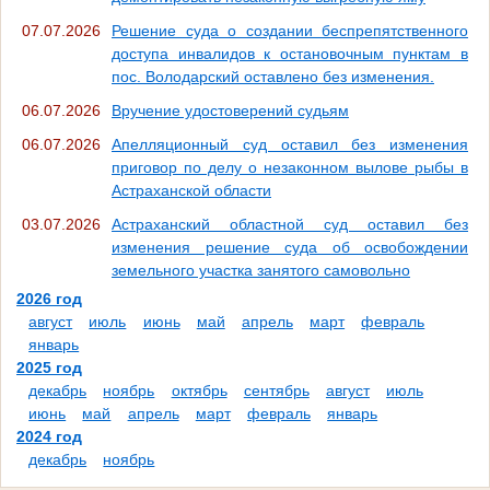
07.07.2026
Решение суда о создании беспрепятственного
доступа инвалидов к остановочным пунктам в
пос. Володарский оставлено без изменения.
06.07.2026
Вручение удостоверений судьям
06.07.2026
Апелляционный суд оставил без изменения
приговор по делу о незаконном вылове рыбы в
Астраханской области
03.07.2026
Астраханский областной суд оставил без
изменения решение суда об освобождении
земельного участка занятого самовольно
2026 год
август
июль
июнь
май
апрель
март
февраль
январь
2025 год
декабрь
ноябрь
октябрь
сентябрь
август
июль
июнь
май
апрель
март
февраль
январь
2024 год
декабрь
ноябрь